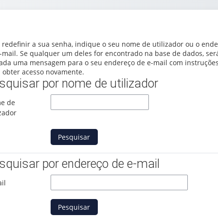
 redefinir a sua senha, indique o seu nome de utilizador ou o end
-mail. Se qualquer um deles for encontrado na base de dados, ser
ada uma mensagem para o seu endereço de e-mail com instruçõe
 obter acesso novamente.
squisar por nome de utilizador
squisar por nome de utilizador
e de
izador
squisar por endereço de e-mail
squisar por endereço de e-mail
il