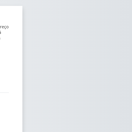
ereço
á
s